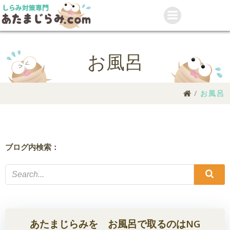
コ
ン
テ
ン
ツ
お風呂
へ
ス
キ
お風呂
ッ
プ
ブログ内検索：
あたまじらみを お風呂で取るのはNG