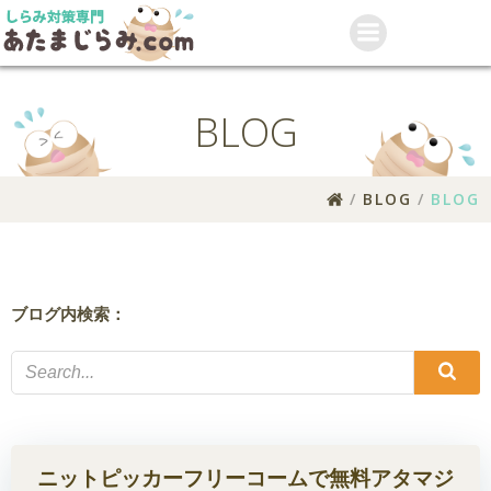
コ
ン
テ
ン
ツ
BLOG
へ
ス
キ
BLOG
BLOG
ッ
プ
ブログ内検索：
ニットピッカーフリーコームで無料アタマジ