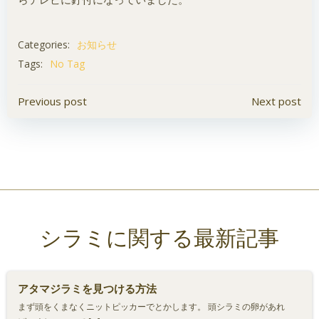
Categories:
お知らせ
Tags:
No Tag
投
投
Previous post
Next post
稿
稿
ナ
ナ
ビ
ビ
ゲ
ゲ
シラミに関する最新記事
ー
ー
シ
シ
アタマジラミを見つける方法
まず頭をくまなくニットピッカーでとかします。 頭シラミの卵があれ