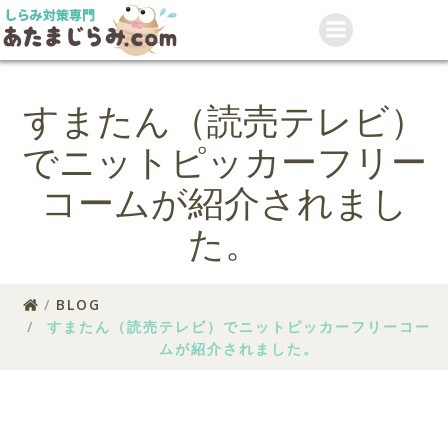
コ
ン
テ
ン
ツ
すまたん（読売テレビ）
へ
ス
でニットピッカーフリー
キ
ッ
コームが紹介されまし
プ
た。
BLOG
すまたん（読売テレビ）でニットピッカーフリーコー
ムが紹介されました。