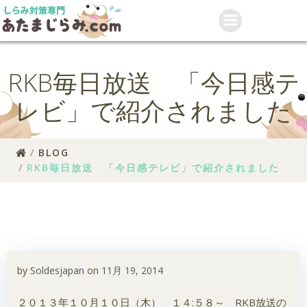
コ
ン
テ
ン
ツ
RKB毎日放送 「今日感テ
へ
ス
レビ」で紹介されました
キ
ッ
プ
BLOG
RKB毎日放送 「今日感テレビ」で紹介されました
by
Soldesjapan
on
11月 19, 2014
２０１３年１０月１０日（木） １４:５８～ RKB放送の