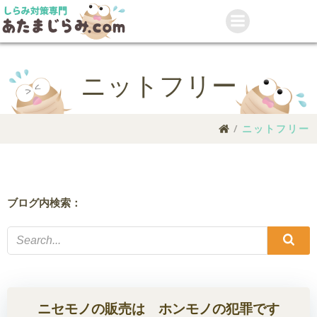
コ
ン
テ
ン
ツ
ニットフリー
へ
ス
キ
ニットフリー
ッ
プ
ブログ内検索：
ニセモノの販売は ホンモノの犯罪です