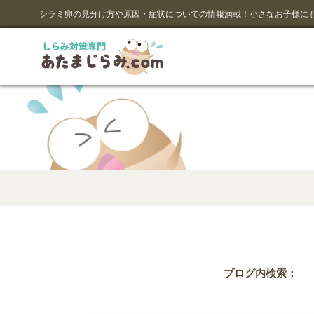
コ
シラミ卵の見分け方や原因・症状についての情報満載！小さなお子様に
ン
テ
ン
ツ
へ
ス
キ
ッ
プ
ブログ内検索：