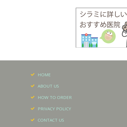
HOME
ABOUT US
HOW TO ORDER
PRIVACY POLICY
CONTACT US